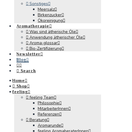
Sonstiges
Meersalz
Birkenzucker
Ökoreinigung
Aromatherapie
Was sind ätherische Öle
Anwendung ätherischer Öle
Aroma-glossar
Bio-Zertifizierung
Newsletter
Blog
Search
Home
Shop
feeling
feeling Team
Philosophie
MitarbeiterInnen
Referenzen
Beratung
Aromarunde
feeling AromaberaterInnen