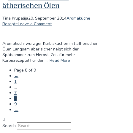
ätherischen Ölen
Tina Krupalija
20. September 2014
Aromaküche
Rezepte
Leave a Comment
Aromatisch-würziger Kürbiskuchen mit ätherischen
Ölen Langsam aber sicher neigt sich der
Spätsommer zum Herbst. Zeit für mehr
Kürbisrezepte! Für den …
Read More
Page 8 of 9
←
1
...
7
8
9
→
Search