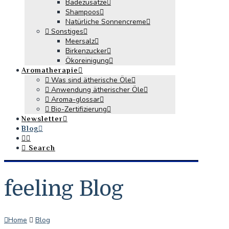
Badezusätze
Shampoos
Natürliche Sonnencreme
Sonstiges
Meersalz
Birkenzucker
Ökoreinigung
Aromatherapie
Was sind ätherische Öle
Anwendung ätherischer Öle
Aroma-glossar
Bio-Zertifizierung
Newsletter
Blog
Search
feeling Blog
Home
Blog