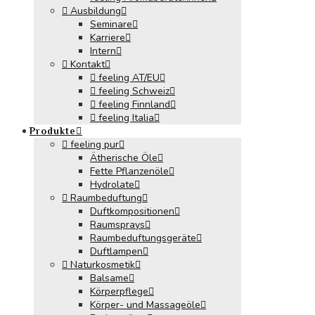
Ausbildung
Seminare
Karriere
Intern
Kontakt
feeling AT/EU
feeling Schweiz
feeling Finnland
feeling Italia
Produkte
feeling pur
Ätherische Öle
Fette Pflanzenöle
Hydrolate
Raumbeduftung
Duftkompositionen
Raumsprays
Raumbeduftungsgeräte
Duftlampen
Naturkosmetik
Balsame
Körperpflege
Körper- und Massageöle