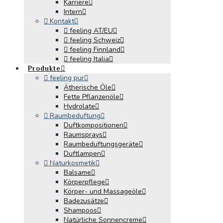
Karriere
Intern
Kontakt
feeling AT/EU
feeling Schweiz
feeling Finnland
feeling Italia
Produkte
feeling pur
Ätherische Öle
Fette Pflanzenöle
Hydrolate
Raumbeduftung
Duftkompositionen
Raumsprays
Raumbeduftungsgeräte
Duftlampen
Naturkosmetik
Balsame
Körperpflege
Körper- und Massageöle
Badezusätze
Shampoos
Natürliche Sonnencreme