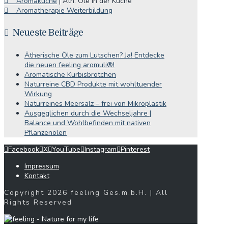
Aromaküche
| Äth. Öle in der Küche
Aromatherapie Weiterbildung
Neueste Beiträge
Ätherische Öle zum Lutschen? Ja! Entdecke
die neuen feeling aromuli®!
Aromatische Kürbisbrötchen
Naturreine CBD Produkte mit wohltuender
Wirkung
Naturreines Meersalz – frei von Mikroplastik
Ausgeglichen durch die Wechseljahre |
Balance und Wohlbefinden mit nativen
Pflanzenölen
Facebook
X
YouTube
Instagram
Pinterest
Impressum
Kontakt
Copyright 2026 feeling Ges.m.b.H. | All
Rights Reserved