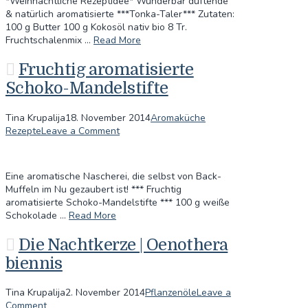
*Weihnachtliche Rezeptidee* Wunderbar duftende
& natürlich aromatisierte ***Tonka-Taler*** Zutaten:
100 g Butter 100 g Kokosöl nativ bio 8 Tr.
Fruchtschalenmix …
Read More
Fruchtig aromatisierte
Schoko-Mandelstifte
Tina Krupalija
18. November 2014
Aromaküche
Rezepte
Leave a Comment
Eine aromatische Nascherei, die selbst von Back-
Muffeln im Nu gezaubert ist! *** Fruchtig
aromatisierte Schoko-Mandelstifte *** 100 g weiße
Schokolade …
Read More
Die Nachtkerze | Oenothera
biennis
Tina Krupalija
2. November 2014
Pflanzenöle
Leave a
Comment