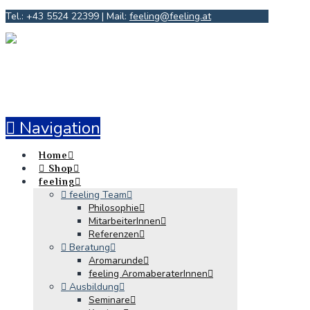
Tel.: +43 5524 22399 | Mail:
feeling@feeling.at
Navigation
Home
Shop
feeling
feeling Team
Philosophie
MitarbeiterInnen
Referenzen
Beratung
Aromarunde
feeling AromaberaterInnen
Ausbildung
Seminare