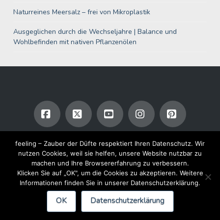
Naturreines Meersalz – frei von Mikroplastik
Ausgeglichen durch die Wechseljahre | Balance und
Wohlbefinden mit nativen Pflanzenölen
Facebook
X
YouTube
Instagram
Pinterest
IMPRESSUM
KONTAKT
feeling – Zauber der Düfte respektiert Ihren Datenschutz. Wir
nutzen Cookies, weil sie helfen, unsere Website nutzbar zu
Copyright 2026 feeling Ges.m.b.H. | All Rights Reserved
machen und Ihre Browsererfahrung zu verbessern.
Klicken Sie auf „OK", um die Cookies zu akzeptieren. Weitere
Informationen finden Sie in unserer Datenschutzerklärung.
OK
Datenschutzerklärung