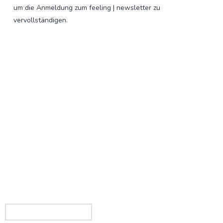
um die Anmeldung zum feeling | newsletter zu
vervollständigen.
feeling newsletter
Produktneuheiten und Angebote
Seminare und Veranstaltungen
Wissenswertes über ätherische Öle
Anwendungstipps
Email Adresse*