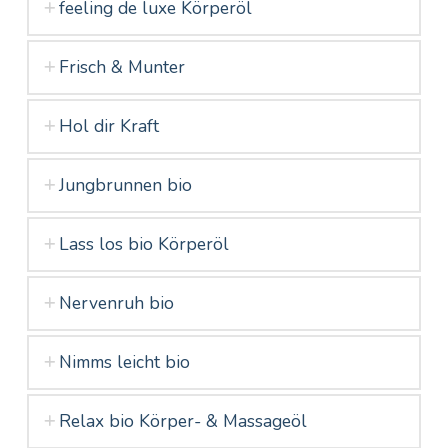
feeling de luxe Körperöl
Frisch & Munter
Hol dir Kraft
Jungbrunnen bio
Lass los bio Körperöl
Nervenruh bio
Nimms leicht bio
Relax bio Körper- & Massageöl