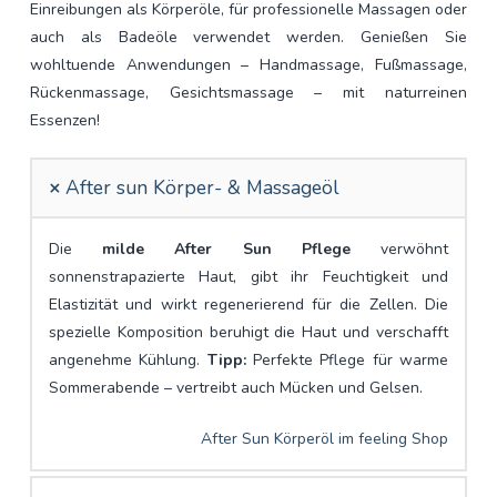
Einreibungen als Körperöle, für professionelle Massagen oder
auch als Badeöle verwendet werden. Genießen Sie
wohltuende Anwendungen – Handmassage, Fußmassage,
Rückenmassage, Gesichtsmassage – mit naturreinen
Essenzen!
After sun Körper- & Massageöl
Die
milde After Sun Pflege
verwöhnt
sonnenstrapazierte Haut, gibt ihr Feuchtigkeit und
Elastizität und wirkt regenerierend für die Zellen. Die
spezielle Komposition beruhigt die Haut und verschafft
angenehme Kühlung.
Tipp:
Perfekte Pflege für warme
Sommerabende – vertreibt auch Mücken und Gelsen.
After Sun Körperöl im feeling Shop