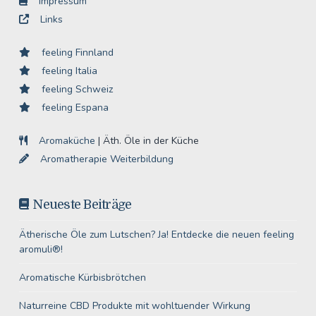
Impressum
Links
feeling Finnland
feeling Italia
feeling Schweiz
feeling Espana
Aromaküche
| Äth. Öle in der Küche
Aromatherapie Weiterbildung
Neueste Beiträge
Ätherische Öle zum Lutschen? Ja! Entdecke die neuen feeling
aromuli®!
Aromatische Kürbisbrötchen
Naturreine CBD Produkte mit wohltuender Wirkung