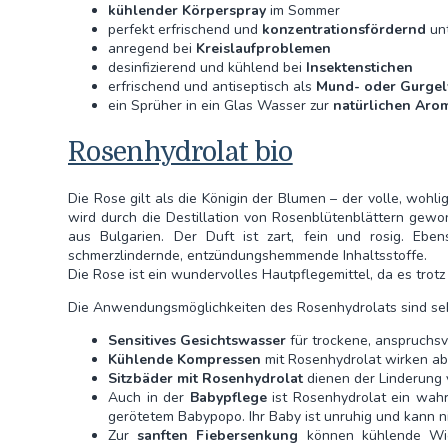
kühlender Körperspray
im Sommer
perfekt erfrischend und
konzentrationsfördernd
unt
anregend bei
Kreislaufproblemen
desinfizierend und kühlend bei
Insektenstichen
erfrischend und antiseptisch als
Mund- oder Gurge
ein Sprüher in ein Glas Wasser zur
natürlichen Aro
Rosenhydrolat bio
Die Rose gilt als die Königin der Blumen – der volle, woh
wird durch die Destillation von Rosenblütenblättern gewo
aus Bulgarien. Der Duft ist zart, fein und rosig. Eb
schmerzlindernde, entzündungshemmende Inhaltsstoffe.
Die Rose ist ein wundervolles Hautpflegemittel, da es trotz
Die Anwendungsmöglichkeiten des Rosenhydrolats sind sehr 
Sensitives Gesichtswasser
für trockene, anspruchsv
Kühlende Kompressen
mit Rosenhydrolat wirken a
Sitzbäder mit Rosenhydrolat
dienen der Linderung
Auch in der
Babypflege
ist Rosenhydrolat ein wahr
gerötetem Babypopo. Ihr Baby ist unruhig und kann n
Zur
sanften Fiebersenkung
können kühlende Wick