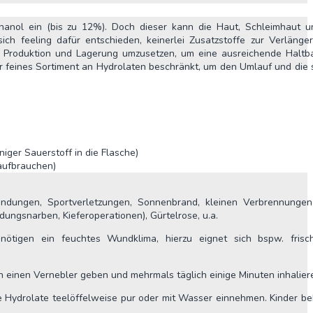
thanol ein (bis zu 12%). Doch dieser kann die Haut, Schleimhaut u
ch feeling dafür entschieden, keinerlei Zusatzstoffe zur Verlänge
r Produktion und Lagerung umzusetzen, um eine ausreichende Haltba
ber feines Sortiment an Hydrolaten beschränkt, um den Umlauf und die 
iger Sauerstoff in die Flasche)
aufbrauchen)
dungen, Sportverletzungen, Sonnenbrand, kleinen Verbrennungen,
dungsnarben, Kieferoperationen), Gürtelrose, u.a.
ötigen ein feuchtes Wundklima, hierzu eignet sich bspw. fris
n einen Vernebler geben und mehrmals täglich einige Minuten inhalier
Hydrolate teelöffelweise pur oder mit Wasser einnehmen. Kinder 