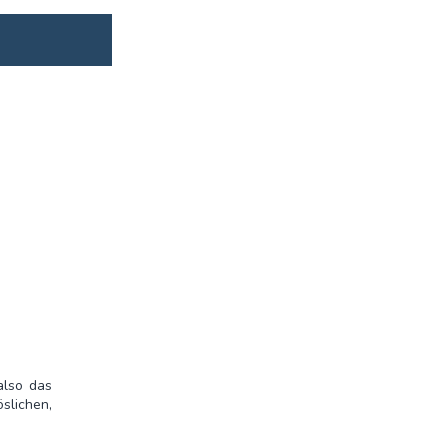
 also das
öslichen,