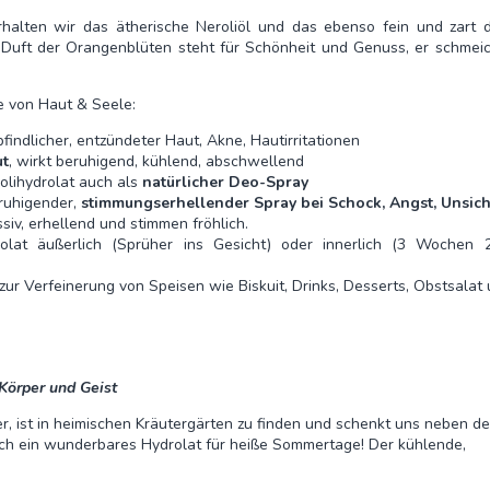
rhalten wir das ätherische Neroliöl und das ebenso fein und zart 
 Duft der Orangenblüten steht für Schönheit und Genuss, er schmeic
e von Haut & Seele:
findlicher, entzündeter Haut, Akne, Hautirritationen
ut
, wirkt beruhigend, kühlend, abschwellend
olihydrolat auch als
natürlicher Deo-Spray
eruhigender,
stimmungserhellender Spray bei Schock, Angst, Unsich
siv, erhellend und stimmen fröhlich.
olat äußerlich (Sprüher ins Gesicht) oder innerlich (3 Wochen
ur Verfeinerung von Speisen wie Biskuit, Drinks, Desserts, Obstsalat 
 Körper und Geist
ler, ist in heimischen Kräutergärten zu finden und schenkt uns neben d
uch ein wunderbares Hydrolat für heiße Sommertage! Der kühlende,