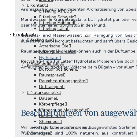
Kontakt
Aromaküche:
Auch zur dezenten Aromatisierung von Speis
feeling AT/EU
feeling Schweiz
Mundwasser & Gurgelzusatz:
2 EL Hydrolat pur oder ve
feeling Finnland
paar Minuten einen Sprühstoß in den Mund.
feeling Italia
Produkte
Gesichts- und Rasierwasser:
Zur Reinigung von Gesich
feeling pur
ausreichend mit Hydrolat befeuchten und sanft übers Gesi
Ätherische Öle
Raumbeduftung:
Hydroalte können auch in der Duftlampe
Fette Pflanzenöle
Hydrolate
Recycling-Tipp für „alte“ Hydrolate:
Probieren Sie doch 
Raumbeduftung
Anfeuchten zu trockener Wäsche beim Bügeln – vor allem 
Duftkompositionen
Raumsprays
Raumbeduftungsgeräte
Duftlampen
Naturkosmetik
Balsame
Körperpflege
Körper- und Massageöle
Beschreibungen von ausgewäh
Badezusätze
Shampoos
Wir bieten ganz bewusst nur ein ausgewähltes Sortiment
Natürliche Sonnencreme
Pflanzenwässer sind 100% naturrein, aus kontrolliert
Sonstiges