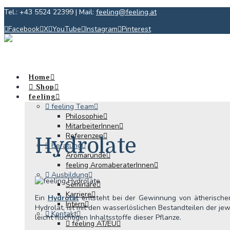
Tel.: +43 5524 22399 | Mail:
feeling@feeling.at
Facebook
X
YouTube
Instagram
Pinterest
Home
Shop
feeling
feeling Team
Philosophie
MitarbeiterInnen
Referenzen
Hydrolate
Beratung
Aromarunde
feeling AromaberaterInnen
Ausbildung
Seminare
Karriere
Ein
Hydrolat
entsteht bei der Gewinnung von ätherisch
Intern
Hydrolat, ist mit den wasserlöslichen Bestandteilen der jewe
Kontakt
leicht flüchtigen Inhaltsstoffe dieser Pflanze.
feeling AT/EU