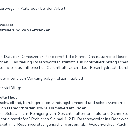
erwegs im Auto oder bei der Arbeit
lwasser
matisierung von Getränken
lige Duft der Damaszener-Rose erhellt die Sinne. Das naturreine Rosen
nnen. Das feeling Rosenhydrolat stammt aus kontrolliert biologisch
enso wie das ätherische Öl enthält auch das Rosenhydrolat beru
 der intensiven Wirkung babymild zur Haut ist!
vielfältig:
olle Haut
bschwellend, beruhigend, entzündungshemmend und schmerzlindernd.
 von
Hämorrhoiden
sowie
Dammverletzungen
er Schatz – zur Reinigung von Gesicht, Falten an Hals und Schenke
icht einschlafen? Probieren Sie mal 1-2 EL Rosenhydrolat ins Badewas
el mit Rosenhydrolat gemacht werden, zb. Wadenwickel. Auch l