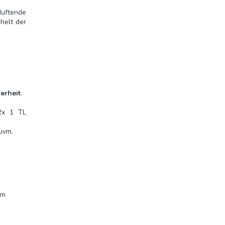
duftende
helt der
erheit
 2x 1 TL
uvm.
em