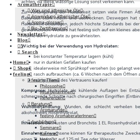
achten, da diese wässrige Lösung sonst verkeimen kann.
Aromatherapie
Was sind ätherische Öle
Zur Verlängerung der Haltbarkeit setzen viele Firmen Ä
Anwendung ätherischer Öle
Babyhaut stark reizen und austrocknen. Deswegen hat si
Aroma-glossar
Haltbarkeit beizufügen, jedoch höchste Standards bei de
Bio-Zertifizierung
gewährleisten. Weiters hat feeling sich auf ein kleines a
Newsletter
Frische der Hydrolate zu gewährleisten.
Blog
Wichtig bei der Verwendung von Hydrolaten:
Search
bei konstanter Temperatur lagern (kühl)
nur in dunklen Gefäßen kaufen
Home
idealerweise mit Sprühkopf versehen (so gelangt wen
Shop
rasch aufbrauchen (ca. 6 Wochen nach dem Öffnen 
feeling
nur bei Firma des Vertrauens kaufen!
feeling Team
Philosophie
Kompresse:
Hydrolate als kühlende Auflagen bei Entzün
MitarbeiterInnen
schmerzende Schnitte nach chirurgischen Eingriffen (Entbin
Referenzen
Beratung
Wundbehandlung:
Wunden, die schlecht verheilen ben
Aromarunde
alkoholfreies Rosenhydrolat.
feeling AromaberaterInnen
Ausbildung
Inhalation:
Bei Husten und Bronchitis 1 EL Rosenhydrolat i
Seminare
Einnahme:
Erwachsene können für therapeutische Zwecke 
Karriere
einen TL Hydrolat auf 125 ml Tee oder Wasser.
Intern