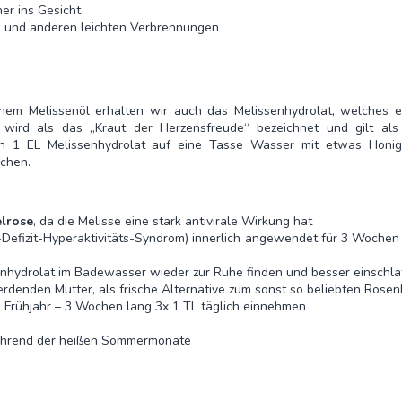
er ins Gesicht
d und anderen leichten Verbrennungen
chem Melissenöl erhalten wir auch das Melissenhydrolat, welches e
se wird als das „Kraut der Herzensfreude“ bezeichnet und gilt al
lich 1 EL Melissenhydrolat auf eine Tasse Wasser mit etwas Honi
achen.
elrose
, da die Melisse eine stark antivirale Wirkung hat
efizit-Hyperaktivitäts-Syndrom) innerlich angewendet für 3 Wochen 
nhydrolat im Badewasser wieder zur Ruhe finden und besser einschla
rdenden Mutter, als frische Alternative zum sonst so beliebten Rosen
 Frühjahr – 3 Wochen lang 3x 1 TL täglich einnehmen
ährend der heißen Sommermonate