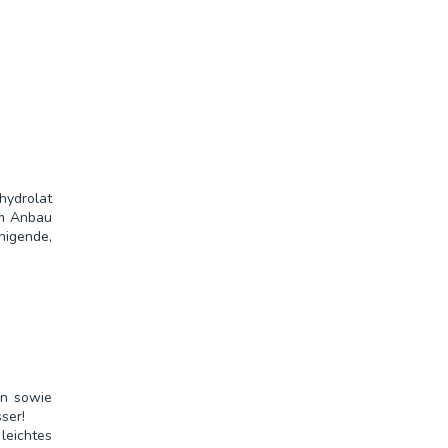
hydrolat
em Anbau
higende,
ln sowie
ser!
eichtes