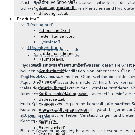
feeling Schweiz
Auch Hydrolate haben eine starke Heilwirkung, die all
feeling Finnland
Schwangeren und gebrechlichen Menschen sind Hydrolate op
feeling Italia
Produkte
feeling pur
Ätherische Öle
Fette Pflanzenöle
Hydrolate
Raumbeduftung
Make Sure to Set a Title
Duftkompositionen
Make Sure to Set a Title
Raumsprays
Raumbeduftungsgeräte
Hydrolate sind sanfte Pflanzenwasser
, deren Heilkraft
Duftlampen
bei der Wasserdampfdestillation von ätherischen Ölen. S
Naturkosmetik
Gegensatz zu den ätherischen Ölen, welche die fettlöslic
Balsame
Aquarome) ist die besonders milde Wirkkraft. So könne
Körperpflege
vielseitigen Wirkungsspektrum der Hydrolate profitieren. V
Körper- und Massageöle
ätherischen Öls – wirkt ätherisches Lavendelöl desinfizier
Badezusätze
Erich Keller nennt die Aquarome liebevoll
„die sanften S
Shampoos
Kuranwendungen. Allgemein werden Hydrolate gerne zur Ge
Natürliche Sonnencreme
z.B. bei Insektenstiche, Fieber, Verstauchungen und bie
Sonstiges
Kosmetik aller Art.
Meersalz
Birkenzucker
Bei der Anwendung von Hydrolaten ist es besonders wichti
Ökoreinigung