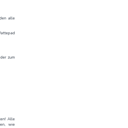
den alle
attepad
oder zum
en! Alle
fen, wie