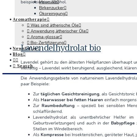
beispielsweise Alkohol.
Meersalz
Birkenzucker
Ökoreinigung
Aromatherapie
Was sind ätherische Öle
Anwendung ätherischer Öle
Aroma-glossar
Bio-Zertifizierung
Lavendelhydrolat bio
Newsletter
Blog
Lavendel gehört zu den ältesten Heilpflanzen überhaupt un
Search
vielfältig – Lavendel wirkt beruhigend, ausgleichend, klären
Die Anwendungsgebiete von naturreinem Lavendelhydrolat a
paar Beispiele:
Zur
täglichen Gesichtsreinigung
, als Gesichtstonic
Als
Haarwasser bei fetten Haaren
einfach morgens 
Zur
Raumbeduftung
– speziell bei sensiblen Men
schlaffördernd.
Lavendelhydrolat als unentbehrlicher Helfer im
Geburtsverletzungen) und auch in der
Babypflege
z
Stellen im Windelbereich.
Als
Kompresse
bei Insektenstichen, geröteter Haut,