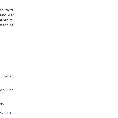
nd zarte
rung der
rkeit zu
ständige
 Fieber,
ches und
en.
bekommen