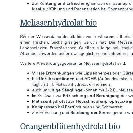
Zur
Kühlung und Erfrischung
einfach ein paar Sprüh
Ideal zur Kühlung und Regeneration bei Sonnenbran
Melissenhydrolat bio
Bei der Wasserdampfdestillation von kostbarem, ätheris
einen frischen, leicht grasigen Geruch hat. Die Melis
Lebenselexier! Französischen Quellen zufolge soll täg
Altersbeschwerden lindern, ausgeglichen und zufrieden m
Weitere Anwendungsgebiete für Melissenhydrolat sind:
Virale Erkrankungen
wie
Lippenherpes
oder
Gürt
bei
Unruhezuständen
und
ADHS
(Aufmerksamkeits-D
täglich 1 TL Melissenhydrolat einnehmen
auch
unruhige Säuglinge
können mit 1-2 EL Melisse
Im Kreißsaal zur
Erfrischung und Beruhigung
der we
Melissenhydrolat zur Heuschnupfenprophylaxe
im
Kompressen
bei Entzündungen und Schmerzen
Zur Erfrischung und
Belebung der Sinne
, gerade w
Orangenblütenhydrolat bio