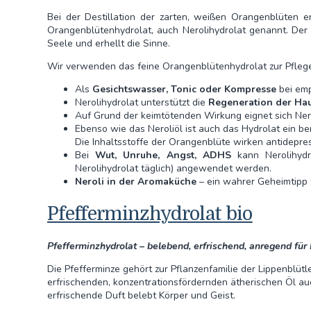
Bei der Destillation der zarten, weißen Orangenblüten e
Orangenblütenhydrolat, auch Nerolihydrolat genannt. Der
Seele und erhellt die Sinne.
Wir verwenden das feine Orangenblütenhydrolat zur Pfleg
Als
Gesichtswasser, Tonic oder Kompresse
bei emp
Nerolihydrolat unterstützt die
Regeneration der Ha
Auf Grund der keimtötenden Wirkung eignet sich Ner
Ebenso wie das Neroliöl ist auch das Hydrolat ein b
Die Inhaltsstoffe der Orangenblüte wirken antidepres
Bei
Wut, Unruhe, Angst, ADHS
kann Nerolihydr
Nerolihydrolat täglich) angewendet werden.
Neroli in der Aromaküche
– ein wahrer Geheimtipp z
Pfefferminzhydrolat bio
Pfefferminzhydrolat – belebend, erfrischend, anregend für
Die Pfefferminze gehört zur Pflanzenfamilie der Lippenblüt
erfrischenden, konzentrationsfördernden ätherischen Öl a
erfrischende Duft belebt Körper und Geist.