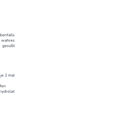
benfalls
s wahres
g gesüßt
je 2 mal
fen
hydrolat