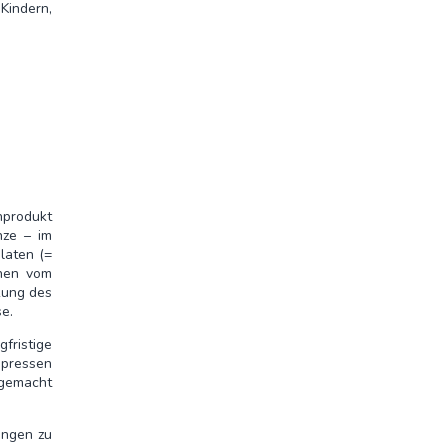
Kindern,
nprodukt
nze – im
laten (=
chen vom
kung des
e.
fristige
mpressen
tgemacht
ungen zu