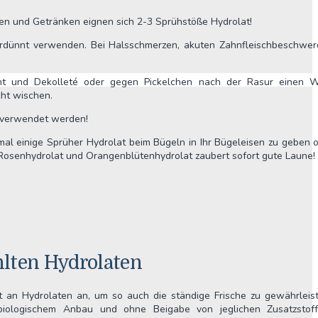
en und Getränken eignen sich 2-3 Sprühstöße Hydrolat!
rdünnt verwenden. Bei Halsschmerzen, akuten Zahnfleischbeschwer
t und Dekolleté oder gegen Pickelchen nach der Rasur einen W
cht wischen.
 verwendet werden!
mal einige Sprüher Hydrolat beim Bügeln in Ihr Bügeleisen zu geben 
Rosenhydrolat und Orangenblütenhydrolat zaubert sofort gute Laune!
lten Hydrolaten
 an Hydrolaten an, um so auch die ständige Frische zu gewährleist
 biologischem Anbau und ohne Beigabe von jeglichen Zusatzstof