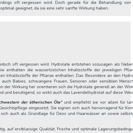
erdings oft vergessen wird. Doch gerade für die Behandlung von 
timal geeignet, da sie eine sehr sanfte Wirkung haben.
 jedoch oft vergessen wird. Hydrolate entstehen sozusagen als Nebe
ie enthalten die wasserlöslichen Inhaltsstoffe der jeweiligen Pfla
hen Inhaltsstoffe der Pflanze enthalten. Das Besondere an den Hydro
n auch Babies, schwangere Frauen, Senioren oder sensiblen Mens
on der Wirkung her orientieren sich die Hydrolate generell an der Wir
end und beruhigend, so wirkt auch das Lavendelhydrolat auf diese Weis
chwestern der ätherischen Öle“
und empfiehlt sie vor allem für lang
sichtspflege eingesetzt. Sie eignen sich auch hervorragend für Ko
ten sich auch als Grundlage für Deos und Haarwässer an sowie selbs
g, auf erstklassige Qualität, Frische und optimale Lagerungsbeding