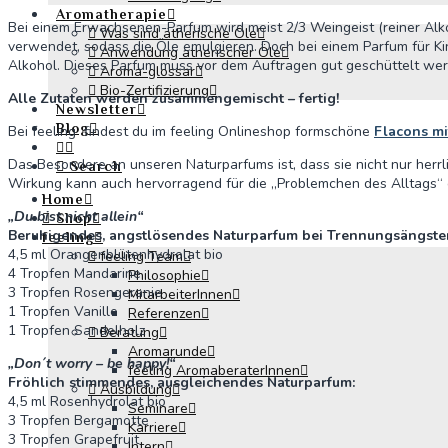
Aromatherapie
Bei einem Erwachsenen-Parfum wird meist 2/3 Weingeist (reiner Alko
Was sind ätherische Öle
verwendet, sodass die Öle emulgieren. Doch bei einem Parfum für Kin
Anwendung ätherischer Öle
Alkohol. Dieses Parfum muss vor dem Auftragen gut geschüttelt wer
Aroma-glossar
Bio-Zertifizierung
Alle Zutaten werden zusammengemischt – fertig!
Newsletter
Blog
Bei feeling findest du im feeling Onlineshop formschöne
Flacons mi
Das Besondere an unseren Naturparfums ist, dass sie nicht nur herrl
Search
Wirkung kann auch hervorragend für die „Problemchen des Alltags“ 
Home
„Du bist nicht allein“
Shop
Beruhigendes, angstlösendes Naturparfum bei Trennungsängste
feeling
4,5 ml Orangenblütenhydrolat bio
feeling Team
4 Tropfen Mandarine
Philosophie
3 Tropfen Rosengeranie
MitarbeiterInnen
1 Tropfen Vanille
Referenzen
1 Tropfen Sandelholz
Beratung
Aromarunde
„Don´t worry – be happy!“
feeling AromaberaterInnen
Fröhlich stimmendes, ausgleichendes Naturparfum:
Ausbildung
4,5 ml Rosenhydrolat bio
Seminare
3 Tropfen Bergamotte
Karriere
3 Tropfen Grapefruit
Intern