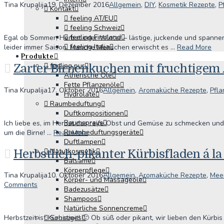
Tina Krupalija
19. Dezember 2016
Allgemein
,
DIY
,
Kosmetik Rezepte
,
P
Kontakt
feeling AT/EU
feeling Schweiz
feeling Finnland
Egal ob Sommer, Herbst oder Winter – lästige, juckende und spann
feeling Italia
leider immer Saison. Manche Menschen erwischt es …
Read More
Produkte
feeling pur
Zarter Birnenkuchen mit fruchtigem
Ätherische Öle
Fette Pflanzenöle
Tina Krupalija
17. Oktober 2016
Allgemein
,
Aromaküche Rezepte
,
Pfla
Hydrolate
Raumbeduftung
Duftkompositionen
Raumsprays
Ich liebe es, im Herbst das reife Obst und Gemüse zu schmecken und
Raumbeduftungsgeräte
um die Birne! …
Read More
Duftlampen
Naturkosmetik
Herbstlich-pikanter Kürbisfladen á la
Balsame
Körperpflege
Tina Krupalija
10. Oktober 2016
Allgemein
,
Aromaküche Rezepte
,
Mee
Körper- und Massageöle
Comments
Badezusätze
Shampoos
Natürliche Sonnencreme
Sonstiges
Herbstzeit ist Kürbiszeit! 🙂 Ob süß oder pikant, wir lieben den Kürbis 