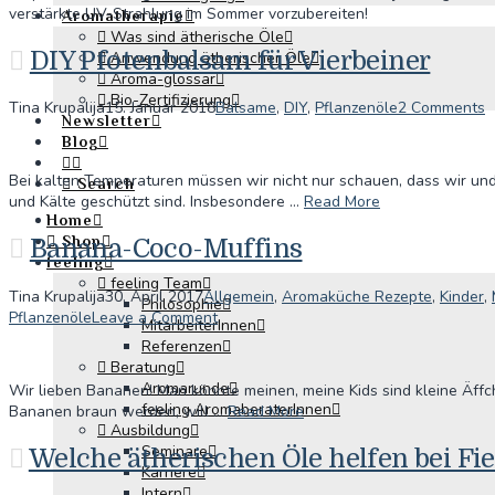
verstärkte UV-Strahlung im Sommer vorzubereiten!
Aromatherapie
Was sind ätherische Öle
DIY Pfotenbalsam für Vierbeiner
Anwendung ätherischer Öle
Aroma-glossar
Bio-Zertifizierung
Tina Krupalija
15. Januar 2018
Balsame
,
DIY
,
Pflanzenöle
2 Comments
Newsletter
Blog
Bei kalten Temperaturen müssen wir nicht nur schauen, dass wir un
Search
und Kälte geschützt sind. Insbesondere …
Read More
Home
Shop
Banana-Coco-Muffins
feeling
feeling Team
Tina Krupalija
30. April 2017
Allgemein
,
Aromaküche Rezepte
,
Kinder
,
Philosophie
Pflanzenöle
Leave a Comment
MitarbeiterInnen
Referenzen
Beratung
Aromarunde
Wir lieben Bananen! Man könnte meinen, meine Kids sind kleine Äf
feeling AromaberaterInnen
Bananen braun werden, will …
Read More
Ausbildung
Seminare
Welche ätherischen Öle helfen bei Fi
Karriere
Intern