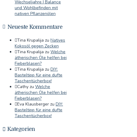
Wechseljahre | Balance
und Wohlbefinden mit
nativen Pflanzenölen
Neueste Kommentare
Tina Krupalija
zu
Natives
Kokosöl gegen Zecken
Tina Krupalija
zu
Welche
ätherischen Öle helfen bei
Fieberblasen?
Tina Krupalija
zu
DIY:
Basteltipp für eine dufte
Taschentücherbox!
Cathy
zu
Welche
ätherischen Öle helfen bei
Fieberblasen?
Eva Klausberger
zu
DIY:
Basteltipp für eine dufte
Taschentücherbox!
Kategorien