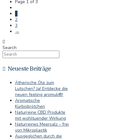
Page 1 of 3
1
2
3
→
Search
Neueste Beiträge
Ätherische Öle zum
Lutschen? Ja! Entdecke die
neuen feeling aromuli®!
Aromatische
Kürbisbrötchen
Naturreine CBD Produkte
mit wohltuender Wirkung
Naturreines Meersalz – frei
von Mikroplastik
Ausgeglichen durch die