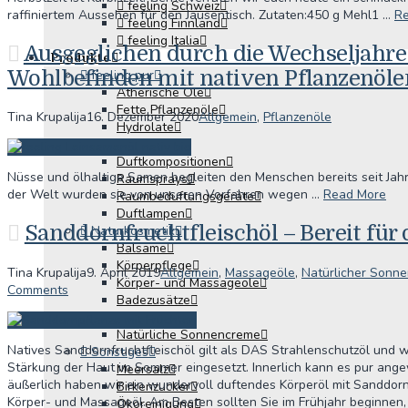
feeling Schweiz
raffiniertem Aussehen für den Jausentisch. Zutaten:450 g Mehl1 …
R
feeling Finnland
feeling Italia
Ausgeglichen durch die Wechseljahre 
Produkte
Wohlbefinden mit nativen Pflanzenöle
feeling pur
Ätherische Öle
Fette Pflanzenöle
Tina Krupalija
16. Dezember 2020
Allgemein
,
Pflanzenöle
Hydrolate
Raumbeduftung
Duftkompositionen
Nüsse und ölhaltige Samen begleiten den Menschen bereits seit Jah
Raumsprays
der Welt wurden sie von unseren Vorfahren wegen …
Read More
Raumbeduftungsgeräte
Duftlampen
Sanddornfruchtfleischöl – Bereit für 
Naturkosmetik
Balsame
Körperpflege
Tina Krupalija
9. April 2019
Allgemein
,
Massageöle
,
Natürlicher Sonne
Körper- und Massageöle
Comments
Badezusätze
Shampoos
Natürliche Sonnencreme
Natives Sanddornfruchtfleischöl gilt als DAS Strahlenschutzöl und 
Sonstiges
Stärkung der Haut im Sommer eingesetzt. Innerlich kann es pur an
Meersalz
äußerlich haben wir ein wundervoll duftendes Körperöl mit Sanddorn
Birkenzucker
Körper- und Massageöl. Am Besten sollten Sie im Frühjahr beginnen, 
Ökoreinigung