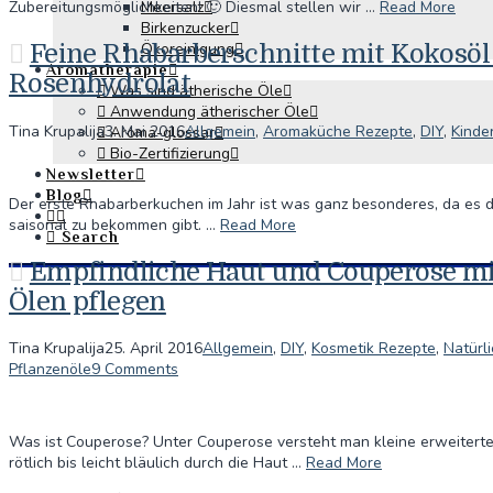
Meersalz
Zubereitungsmöglichkeiten! 🙂 Diesmal stellen wir …
Read More
Birkenzucker
Ökoreinigung
Feine Rhabarberschnitte mit Kokosöl
Aromatherapie
Rosenhydrolat
Was sind ätherische Öle
Anwendung ätherischer Öle
Tina Krupalija
3. Mai 2016
Allgemein
,
Aromaküche Rezepte
,
DIY
,
Kinde
Aroma-glossar
Bio-Zertifizierung
Newsletter
Blog
Der erste Rhabarberkuchen im Jahr ist was ganz besonderes, da es
saisonal zu bekommen gibt. …
Read More
Search
Empfindliche Haut und Couperose mi
Ölen pflegen
Tina Krupalija
25. April 2016
Allgemein
,
DIY
,
Kosmetik Rezepte
,
Natürl
Pflanzenöle
9 Comments
Was ist Couperose? Unter Couperose versteht man kleine erweiterte
rötlich bis leicht bläulich durch die Haut …
Read More