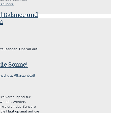
ead More
| Balance und
n
rtausenden. Überall auf
die Sonne!
nschutz
,
Pflanzenöle
8
wird vorbeugend zur
gewendet werden,
 kreiert – das Suncare
die Haut optimal auf die