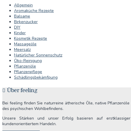
Allgemein
Aromaküche Rezepte
Balsame
Birkenzucker
DIY
Kinder
Kosmetik Rezepte
Massageöle
Meersalz
Natürlicher Sonnenschutz
Öko-Reinigung
Pflanzenöle
Pflanzenpflege
Schädlingsbekämfpung
Über feeling
Bei feeling finden Sie naturreine ätherische Öle, native Pflanzenö
des psychischen Wohlbefindens.
Unsere Stärken und unser Erfolg basieren auf erstklassiger 
kundenorientiertem Handeln.