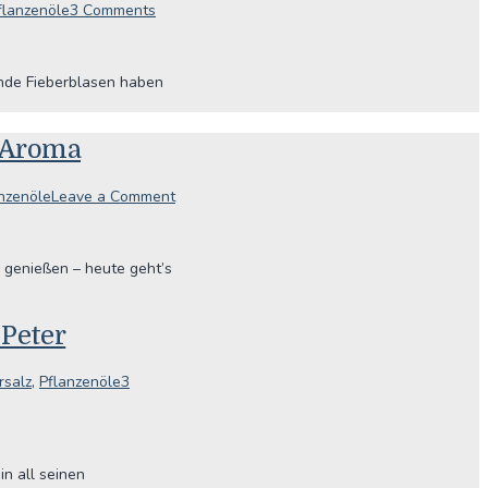
flanzenöle
3 Comments
ende Fieberblasen haben
 Aroma
nzenöle
Leave a Comment
 genießen – heute geht’s
 Peter
rsalz
,
Pflanzenöle
3
in all seinen