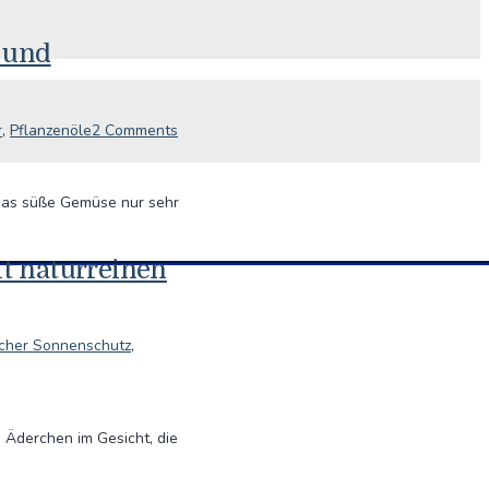
 und
r
,
Pflanzenöle
2 Comments
 das süße Gemüse nur sehr
t naturreinen
icher Sonnenschutz
,
 Äderchen im Gesicht, die