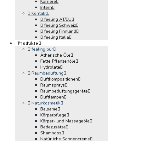
Karriere
Intern
Kontakt
feeling AT/EU
feeling Schweiz
feeling Finnland
feeling Italia
Produkte
feeling pur
Ätherische Öle
Fette Pflanzenöle
Hydrolate
Raumbeduftung
Duftkompositionen
Raumsprays
Raumbeduftungsgeräte
Duftlampen
Naturkosmetik
Balsame
Körperpflege
Körper- und Massageöle
Badezusätze
Shampoos
Natürliche Sonnencreme