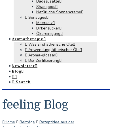
Badezusätze
Shampoos
Natürliche Sonnencreme
Sonstiges
Meersalz
Birkenzucker
Ökoreinigung
Aromatherapie
Was sind ätherische Öle
Anwendung ätherischer Öle
Aroma-glossar
Bio-Zertifizierung
Newsletter
Blog
Search
feeling Blog
Home
Beiträge
Rezeptidee aus der