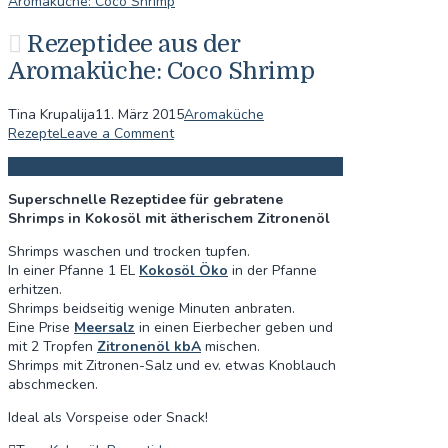
Aromaküche: Coco Shrimp
Rezeptidee aus der
Aromaküche: Coco Shrimp
Tina Krupalija
11. März 2015
Aromaküche
Rezepte
Leave a Comment
Superschnelle Rezeptidee für gebratene
Shrimps in Kokosöl mit ätherischem Zitronenöl
Shrimps waschen und trocken tupfen.
In einer Pfanne 1 EL
Kokosöl Öko
in der Pfanne
erhitzen.
Shrimps beidseitig wenige Minuten anbraten.
Eine Prise
Meersalz
in einen Eierbecher geben und
mit 2 Tropfen
Zitronenöl kbA
mischen.
Shrimps mit Zitronen-Salz und ev. etwas Knoblauch
abschmecken.
Ideal als Vorspeise oder Snack!