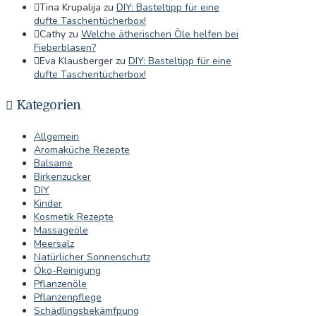
Tina Krupalija
zu
DIY: Basteltipp für eine
dufte Taschentücherbox!
Cathy
zu
Welche ätherischen Öle helfen bei
Fieberblasen?
Eva Klausberger
zu
DIY: Basteltipp für eine
dufte Taschentücherbox!
Kategorien
Allgemein
Aromaküche Rezepte
Balsame
Birkenzucker
DIY
Kinder
Kosmetik Rezepte
Massageöle
Meersalz
Natürlicher Sonnenschutz
Öko-Reinigung
Pflanzenöle
Pflanzenpflege
Schädlingsbekämfpung