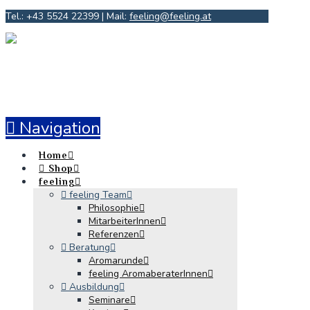
Tel.: +43 5524 22399 | Mail:
feeling@feeling.at
Navigation
Home
Shop
feeling
feeling Team
Philosophie
MitarbeiterInnen
Referenzen
Beratung
Aromarunde
feeling AromaberaterInnen
Ausbildung
Seminare