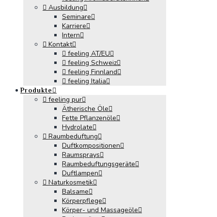
Ausbildung
Seminare
Karriere
Intern
Kontakt
feeling AT/EU
feeling Schweiz
feeling Finnland
feeling Italia
Produkte
feeling pur
Ätherische Öle
Fette Pflanzenöle
Hydrolate
Raumbeduftung
Duftkompositionen
Raumsprays
Raumbeduftungsgeräte
Duftlampen
Naturkosmetik
Balsame
Körperpflege
Körper- und Massageöle