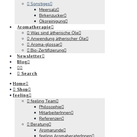
Sonstiges
Meersalz
Birkenzucker
Ökoreinigung
Aromatherapie
Was sind ätherische Öle
Anwendung ätherischer Öle
Aroma-glossar
Bio-Zertifizierung
Newsletter
Blog
Search
Home
Shop
feeling
feeling Team
Philosophie
MitarbeiterInnen
Referenzen
Beratung
Aromarunde
feeling AromaberaterInnen