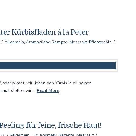
ter Kürbisfladen á la Peter
Allgemein
,
Aromaküche Rezepte
,
Meersalz
,
Pflanzenöle
ß oder pikant, wir lieben den Kürbis in all seinen
esmal stellen wir …
Read More
Peeling für feine, frische Haut!
016
Allgemein
,
DIY
,
Kosmetik Rezepte
,
Meersalz