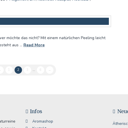
 wer möchte das nicht? Mit einem natürlichen Peeling leicht
esteht aus …
Read More
←
1
2
3
...
6
→
Infos
Neue
urreine
Aromashop
Ätherisc