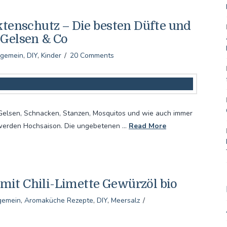
ktenschutz – Die besten Düfte und
 Gelsen & Co
lgemein
,
DIY
,
Kinder
20 Comments
elsen, Schnacken, Stanzen, Mosquitos und wie auch immer
 werden Hochsaison. Die ungebetenen …
Read More
it Chili-Limette Gewürzöl bio
gemein
,
Aromaküche Rezepte
,
DIY
,
Meersalz