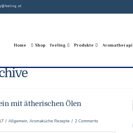
ng@feeling.at
Home
Shop
feeling
Produkte
Aromatherapi
chive
ein mit ätherischen Ölen
17
Allgemein
,
Aromaküche Rezepte
2 Comments