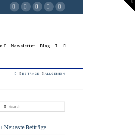
To
th
W
Facebook
X
YouTube
Instagram
Pinterest
e
Newsletter
Blog
HOME
BEITRÄGE
ALLGEMEIN
Search
Neueste Beiträge