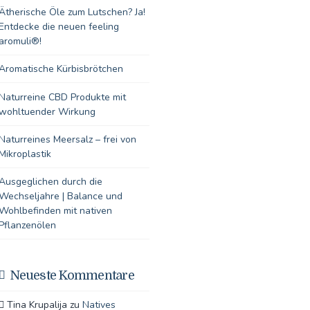
Ätherische Öle zum Lutschen? Ja!
Entdecke die neuen feeling
aromuli®!
Aromatische Kürbisbrötchen
Naturreine CBD Produkte mit
wohltuender Wirkung
Naturreines Meersalz – frei von
Mikroplastik
Ausgeglichen durch die
Wechseljahre | Balance und
Wohlbefinden mit nativen
Pflanzenölen
Neueste Kommentare
Tina Krupalija
zu
Natives